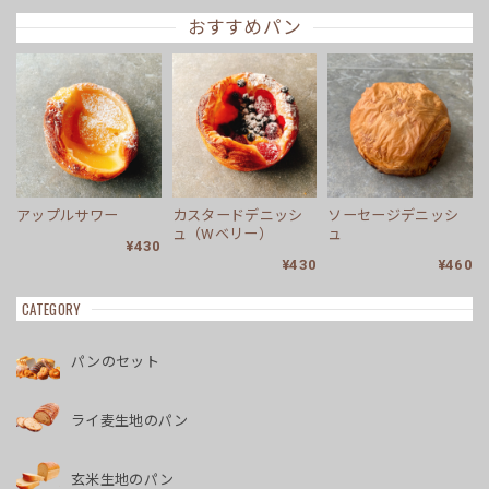
おすすめパン
アップルサワー
カスタードデニッシ
ソーセージデニッシ
ュ（Wベリー）
ュ
¥430
¥430
¥460
CATEGORY
パンのセット
ライ麦生地のパン
玄米生地のパン